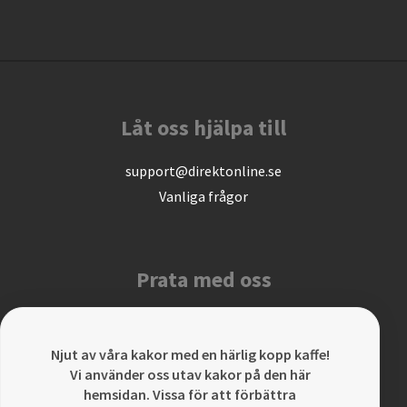
Låt oss hjälpa till
support@direktonline.se
Vanliga frågor
Prata med oss
info@direktonline.se
031 301 33 20
Njut av våra kakor med en härlig kopp kaffe!
Vi använder oss utav kakor på den här
hemsidan. Vissa för att förbättra