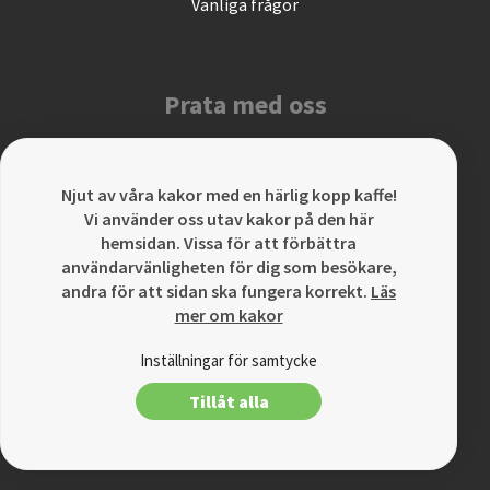
Vanliga frågor
Prata med oss
info@direktonline.se
031 301 33 20
Njut av våra kakor med en härlig kopp kaffe!
Vi använder oss utav kakor på den här
hemsidan. Vissa för att förbättra
användarvänligheten för dig som besökare,
Hälsa på
andra för att sidan ska fungera korrekt.
Läs
mer om kakor
DO Sverige AB
Inställningar för samtycke
Nordenskiöldsgatan 4
Tillåt alla
211 19 Malmö